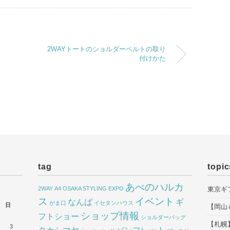
2WAYトートのショルダーベルトの取り
付けかた
tag
topic
あべのハルカ
2WAY
A4
OSAKA STYLING EXPO
東京ギ
ス
イベント
なんば
ギ
がま口
イセタンハウス
日
【岡山
ショップ情報
フトショー
ショルダーバッグ
【札幌
3