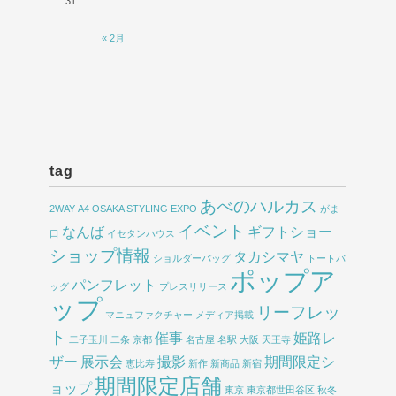
31
« 2月
tag
あべのハルカス
2WAY
A4
OSAKA STYLING EXPO
がま
イベント
なんば
ギフトショー
口
イセタンハウス
ショップ情報
タカシマヤ
ショルダーバッグ
トートバ
ポップア
パンフレット
ッグ
プレスリリース
ップ
リーフレッ
マニュファクチャー
メディア掲載
ト
催事
姫路レ
二子玉川
二条
京都
名古屋
名駅
大阪
天王寺
ザー
展示会
撮影
期間限定シ
恵比寿
新作
新商品
新宿
期間限定店舗
ョップ
東京
東京都世田谷区
秋冬