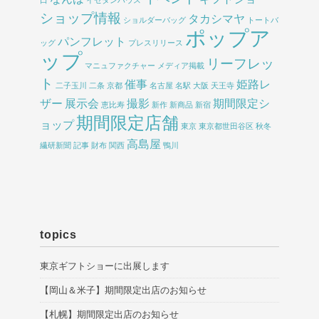
ショップ情報
タカシマヤ
ショルダーバッグ
トートバ
ポップア
パンフレット
ッグ
プレスリリース
ップ
リーフレッ
マニュファクチャー
メディア掲載
ト
催事
姫路レ
二子玉川
二条
京都
名古屋
名駅
大阪
天王寺
ザー
展示会
撮影
期間限定シ
恵比寿
新作
新商品
新宿
期間限定店舗
ョップ
東京
東京都世田谷区
秋冬
高島屋
繊研新聞
記事
財布
関西
鴨川
topics
東京ギフトショーに出展します
【岡山＆米子】期間限定出店のお知らせ
【札幌】期間限定出店のお知らせ