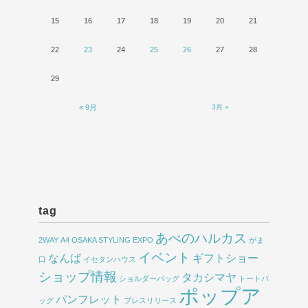
15
16
17
18
19
20
21
22
23
24
25
26
27
28
29
« 9月
3月 »
tag
あべのハルカス
2WAY
A4
OSAKA STYLING EXPO
がま
イベント
なんば
ギフトショー
口
イセタンハウス
ショップ情報
タカシマヤ
ショルダーバッグ
トートバ
ポップア
パンフレット
ッグ
プレスリリース