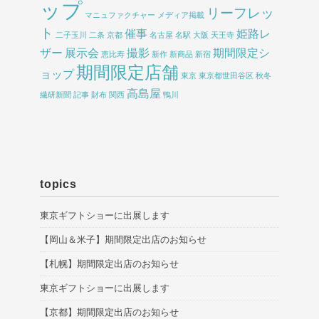
ップ
リーフレッ
マニュファクチャー
メディア掲載
ト
催事
姫路レ
二子玉川
二条
京都
名古屋
名駅
大阪
天王寺
ザー
展示会
撮影
期間限定シ
恵比寿
新作
新商品
新宿
期間限定店舗
ョップ
東京
東京都世田谷区
秋冬
高島屋
繊研新聞
記事
財布
関西
鴨川
topics
東京ギフトショーに出展します
【岡山＆米子】期間限定出店のお知らせ
【札幌】期間限定出店のお知らせ
東京ギフトショーに出展します
【京都】期間限定出店のお知らせ