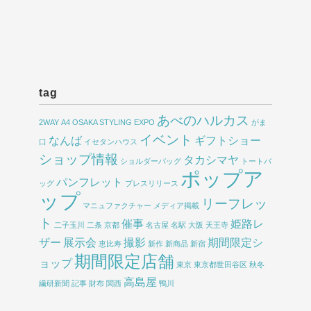
tag
あべのハルカス
2WAY
A4
OSAKA STYLING EXPO
がま
イベント
なんば
ギフトショー
口
イセタンハウス
ショップ情報
タカシマヤ
ショルダーバッグ
トートバ
ポップア
パンフレット
ッグ
プレスリリース
ップ
リーフレッ
マニュファクチャー
メディア掲載
ト
催事
姫路レ
二子玉川
二条
京都
名古屋
名駅
大阪
天王寺
ザー
展示会
撮影
期間限定シ
恵比寿
新作
新商品
新宿
期間限定店舗
ョップ
東京
東京都世田谷区
秋冬
高島屋
繊研新聞
記事
財布
関西
鴨川